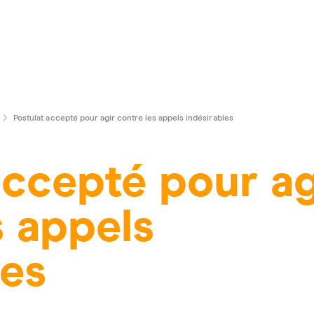
Postulat accepté pour agir contre les appels indésirables
accepté pour ag
s appels
les