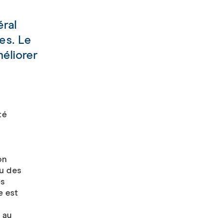
éral
les. Le
éliorer
té
on
u des
ès
e est
 au