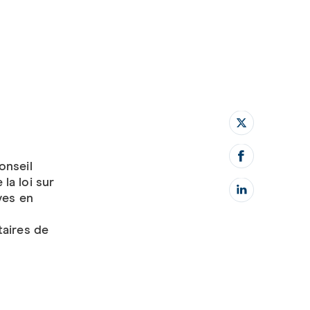
onseil
la loi sur
ves en
taires de